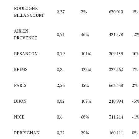
BOULOGNE
2,37
2%
620 010
1%
BILLANCOURT
AIX EN
0,91
46%
421 278
-2
PROVENCE
BESANCON
0,79
101%
209 159
10
REIMS
0,8
122%
222 462
1%
PARIS
2,56
15%
663 448
2%
DIJON
0,82
107%
210 994
-5
NICE
0,6
68%
311 214
-1
PERPIGNAN
0,22
29%
160 111
0%