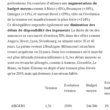
prétentions. On constate d’ailleurs une
augmentation du
budget moyen
comme à Metz (+8%), Besançon (+10%),
Limoges (+11%), et surtout Brest (+29%), ville où l’évolution
de la tension est manifestement la plus forte (+214%).
Ce déséquilibre engendre également une
diminution des
délais de disponibilité des logements
. La durée de vie des
annonces se raccourcit d’environ 30% dans des villes comme
Angers, Brest, Lyon, Strasbourg, se situant entre 35 et 45
jours. La palme revient à Boulogne-Billancourt où un bien
trouve acquéreur en 22 jours. Dans les communes où le marché
est plus détendu (tension inférieure à 1), les délais moyens se
sont en revanche allongés, comme à Amiens, Grenoble, Le
Mans, ou Saint-Étienne en dépit d’une tension plus élevée
qu’en 2019, mais qui demeure à un niveau faible.
Evo
Evolution
Budget
Tension
bud
tension
moyen
mo
ANGERS
1,76
150%
244 306
1%