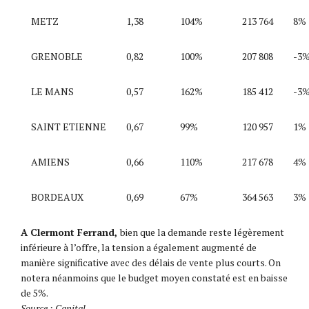
METZ
1,38
104%
213 764
8%
GRENOBLE
0,82
100%
207 808
-3
LE MANS
0,57
162%
185 412
-3
SAINT ETIENNE
0,67
99%
120 957
1%
AMIENS
0,66
110%
217 678
4%
BORDEAUX
0,69
67%
364 563
3%
A Clermont Ferrand,
bien que la demande reste légèrement
inférieure à l’offre, la tension a également augmenté de
manière significative avec des délais de vente plus courts. On
notera néanmoins que le budget moyen constaté est en baisse
de 5%.
Source : Capital