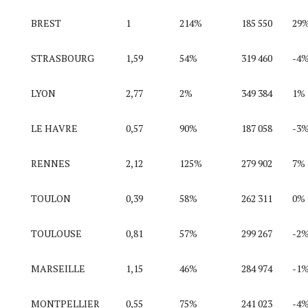
BREST
1
214%
185 550
29
STRASBOURG
1,59
54%
319 460
-4
LYON
2,77
2%
349 384
1%
LE HAVRE
0,57
90%
187 058
-3
RENNES
2,12
125%
279 902
7%
TOULON
0,39
58%
262 311
0%
TOULOUSE
0,81
57%
299 267
-2
MARSEILLE
1,15
46%
284 974
-1
MONTPELLIER
0,55
75%
241 023
-4