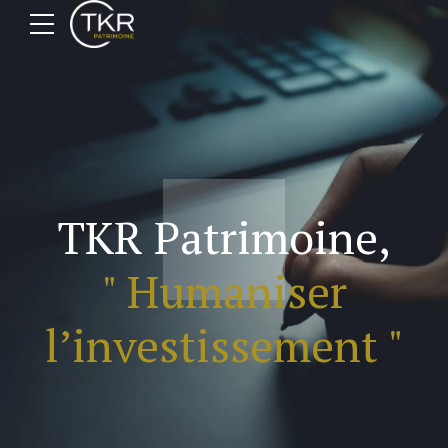
TKR Patrimoine,
" Humaniser
l’investissement "